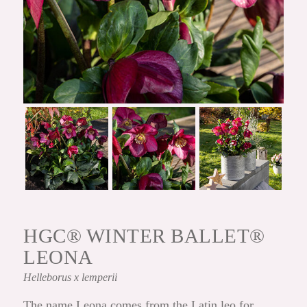
HGC® WINTER BALLET®
LEONA
Helleborus
x lemperii
The name Leona comes from the Latin leo for