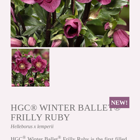
NEW!
HGC® WINTER BALLET®
FRILLY RUBY
Helleborus
x lemperii
®
®
HGC
Winter Ballet
Frilly Ruby is the first filled