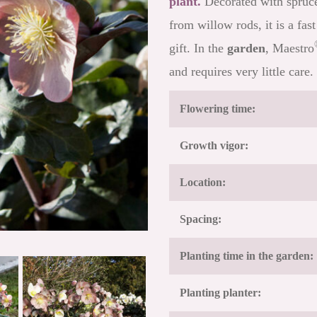
plant.
Decorated with spruce
from willow rods, it is a fa
gift. In the
garden
, Maestro
and requires very little care.
Flowering time:
Growth vigor:
Location:
Spacing:
Planting time in the garden:
Planting planter: