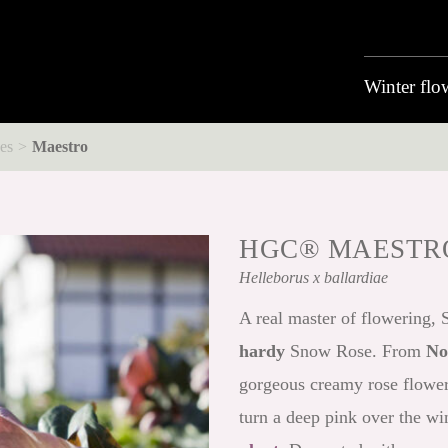
Winter flo
es
Maestro
HGC® MAESTR
Helleborus
x ballardiae
A real master of flowering,
hardy
Snow Rose. From
No
gorgeous creamy rose flower
turn a deep pink over the wi