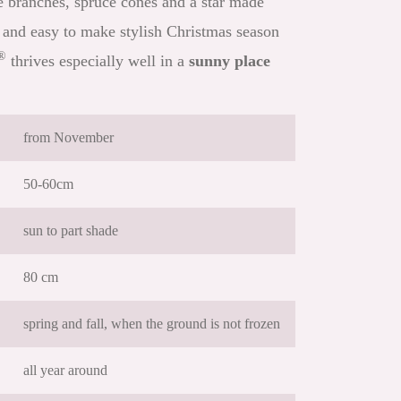
 branches, spruce cones and a star made
st and easy to make stylish Christmas season
®
thrives especially well in a
sunny place
from November
50-60cm
sun to part shade
80 cm
spring and fall, when the ground is not frozen
all year around