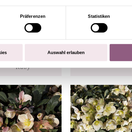
Präferenzen
Statistiken
ies
Auswahl erlauben
HGC®
HGC® Frosty®
Ice Breaker®
Ruby