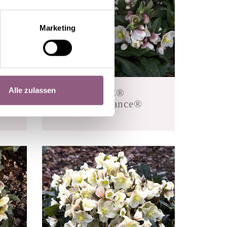
Marketing
Alle zulassen
HGC®
Snow Dance®