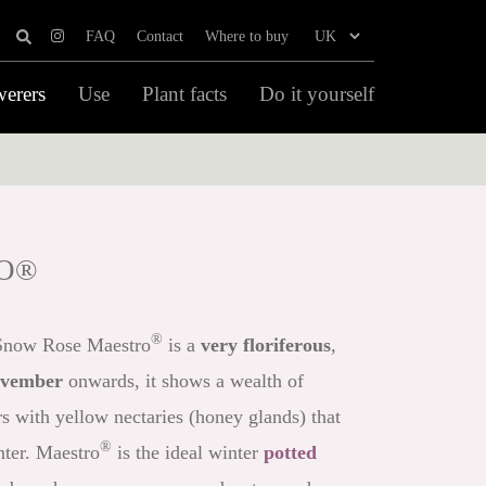
FAQ
Contact
Where to buy
werers
Use
Plant facts
Do it yourself
O®
®
 Snow Rose Maestro
is a
very floriferous
,
vember
onwards, it shows a wealth of
s with yellow nectaries (honey glands) that
®
nter. Maestro
is the ideal winter
potted