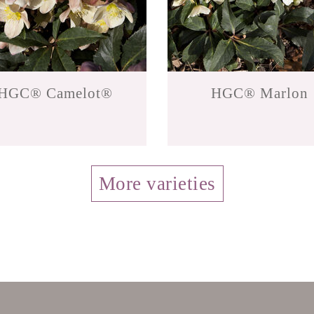
HGC® Camelot®
HGC® Marlon
More varieties