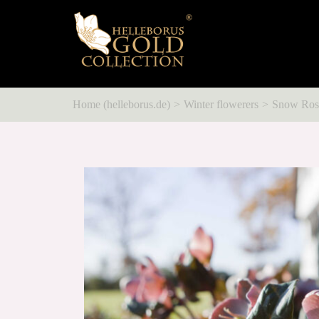
Home (helleborus.de)
Winter flowerers
Snow Ros