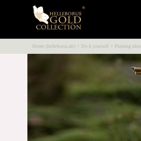
Home (helleborus.de)
Do it yourself
Planting idea