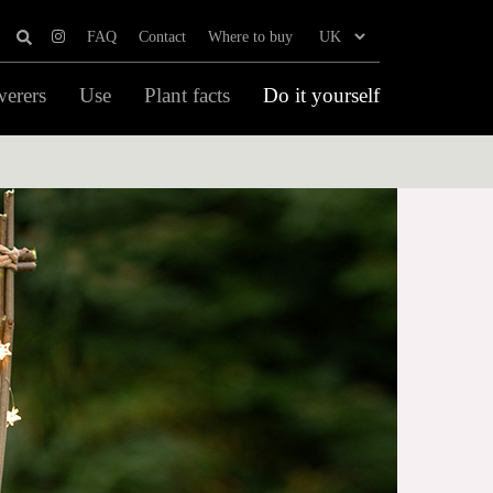
FAQ
Contact
Where to buy
werers
Use
Plant facts
Do it yourself